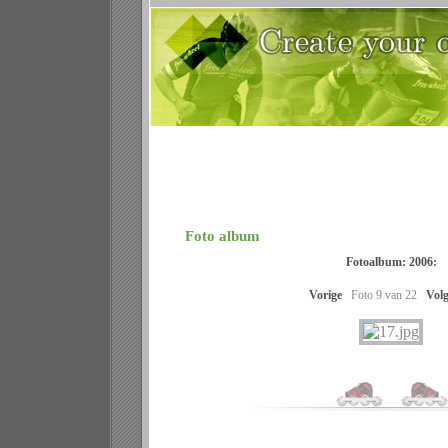
Weblog
�
Kalender
�
Uitslagen
�
We
Foto album
Fotoalbum:
2006:
Vorige
Foto 9 van 22
Vol