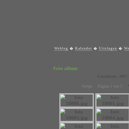
Weblog
�
Kalender
�
Uitslagen
�
We
Foto album
Fotoalbum:
2007:
Vorige Pagina 1 van 3